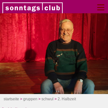
startseite
>
gruppen
>
schwul
>
2. Halbzeit